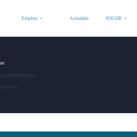
Emplois
Actualités
IDESIR
nte
ville intelligente
umni Day