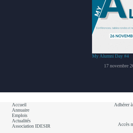
My Alumni Day #4
17 novembre 2
Accueil
Adhérer à
Annuaire
Emplois
Actualités
Accès 
Association IDESIR