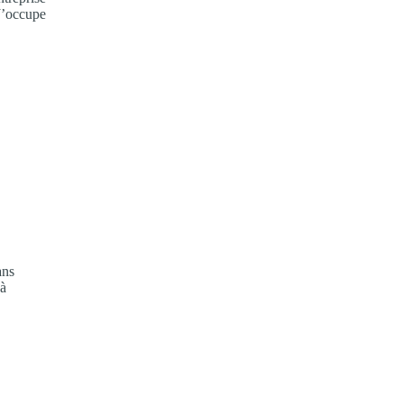
J’occupe
ans
 à