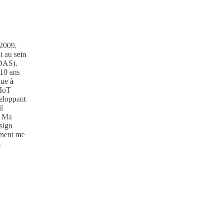
 2009,
t au sein
ADAS).
 10 ans
due à
’IoT
veloppant
il
. Ma
esign
ement me
.