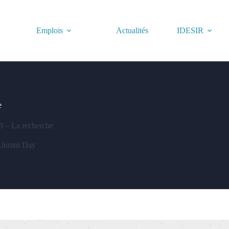
Emplois
Actualités
IDESIR
e
– La recherche
lumni Day