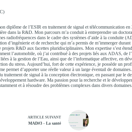
IC)
on diplôme de l’ESIR en traitement de signal et télécommunication en
rrière dans la R&D. Mon parcours m’a conduit à entreprendre un doctora
s radiofréquences dans le cadre des systèmes d’aide à la conduite (
tion d’ingénierie et de recherche qui m’a permis de m’immerger durant
 projets R&D aux facettes pluridisciplinaires. Mon expertise s’est éten
mment l’automobile, où j’ai contribué à des projets liés aux ADAS, de l
liées à la gestion de l’Eau, ainsi que de l’informatique affective, en dé
tion du stress. Aujourd’hui, fort de cette expérience, je possède un prof
i me permet d’apporter une réelle valeur à un large éventail de domaines
u traitement de signal à la conception électronique, en passant par le d
 développement hardware. Ma passion pour la recherche et le développ
stamment et à résoudre des problèmes complexes dans divers domaines
ARTICLE
SUIVANT
MAD#3 - La santé